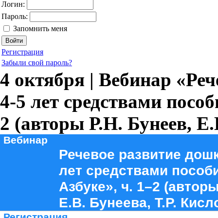
Логин:
Пароль:
Запомнить меня
Регистрация
Забыли свой пароль?
4 октября | Вебинар «Ре
4-5 лет средствами пособ
2 (авторы Р.Н. Бунеев, Е.
Вебинар
Речевое развитие дош
лет средствами пособи
Азбуке», ч. 1–2 (авторы
Е.В. Бунеева, Т.Р. Кисл
Регистрация