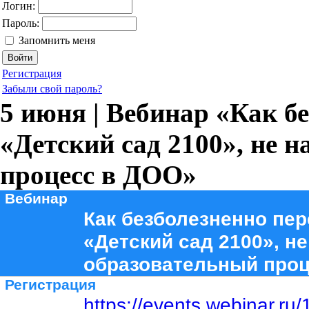
Логин:
Пароль:
Запомнить меня
Регистрация
Забыли свой пароль?
5 июня | Вебинар «Как б
«Детский сад 2100», не 
процесс в ДОО»
Вебинар
Как безболезненно пе
«Детский сад 2100», н
образовательный проц
Регистрация
https://events.webinar.r