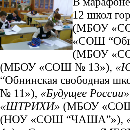
В марафоне
12 школ го
(МБОУ «С
«СОШ “Обн
(МБОУ «С
(МБОУ «СОШ № 13»),
«Ю
“Обнинская свободная шко
№ 11»),
«Будущее России»
«ШТРИХИ»
(МБОУ «СОШ
(НОУ «СОШ “ЧАША”»),