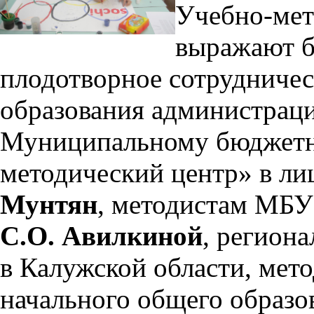
Учебно-мет
выражают б
плодотворное сотрудниче
образования администраци
Муниципальному бюджетн
методический центр» в л
Мунтян
, методистам М
С.О. Авилкиной
, регион
в Калужской области, мет
начального общего обра