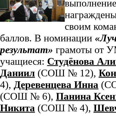
выполнение
награждены
своим кома
баллов. В номинации
«Лу
результат»
грамоты от У
учащиеся:
Студёнова Али
Даниил
(СОШ № 12),
Кон
4),
Деревенцева Инна
(СО
(СОШ № 6),
Панина Ксен
Никита
(СОШ № 4),
Шевч