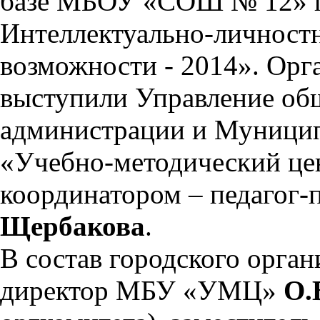
базе МБОУ «СОШ № 12» п
Интеллектуально-личност
возможности - 2014». Орг
выступили Управление об
администрации и Муници
«Учебно-методический цен
координатором – педаго
Щербакова
.
В состав городского орга
директор МБУ «УМЦ»
О.