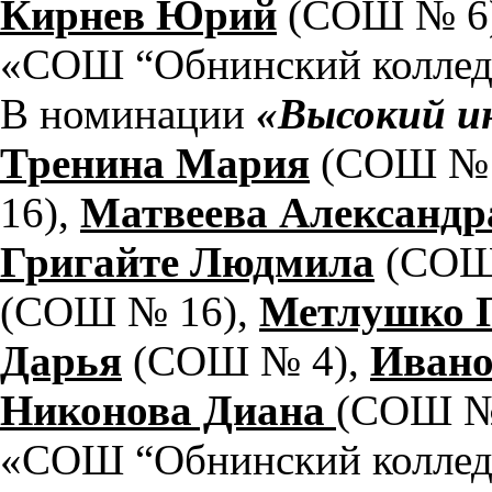
Кирнев Юрий
(СОШ № 6
«СОШ “Обнинский коллед
В номинации
«Высокий и
Тренина Мария
(СОШ № 
16),
Матвеева Александ
Григайте Людмила
(СОШ
(СОШ № 16),
Метлушко 
Дарья
(СОШ № 4),
Ивано
Никонова Диана
(СОШ №
«СОШ “Обнинский коллед