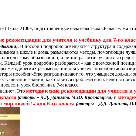
«Школа 2100», подготовленные издательством «Баласс». На это
ие рекомендации для учителя к учебнику для 7-го кла
одыгина)
. В пособии подробно освещаются структура и содержа
чащимися в школе и дома, разъясняются методы, помогающие лу
иологическому образованию, и линии развития учащихся средств
й. Каждый урок подробно разбирается – как с возможной позиции
торы методических рекомендаций для учителя подробно анализи
оры пособия чётко разграничивают то, что учащиеся должны зн
 актуализация знаний, как ставится проблема и как ведётся пои
провести урок биологии в 7-м классе.
методические рекомендации для учителя к 
знание». Это
 класса
методи
(авторы – Д.Д. Данилов, М.Ю. Ярославцева)
и
н мир людей?» для 6-го класса
(авторы – Д.Д. Данилов, О.