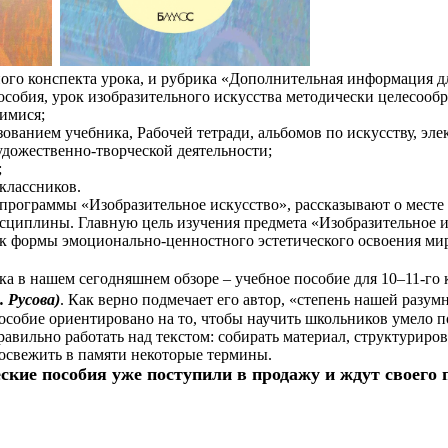
ного конспекта урока, и рубрика «Дополнительная информация д
особия, урок изобразительного искусства методически целесооб
щимися;
зованием учебника, Рабочей тетради, альбомов по искусству, эл
удожественно-творческой деятельности;
;
оклассников.
рограммы «Изобразительное искусство», рассказывают о месте п
сциплины. Главную цель изучения предмета «Изобразительное и
к формы эмоционально-ценностного эстетического освоения ми
ка в нашем сегодняшнем обзоре – учебное пособие для 10–11-го
. Русова)
. Как верно подмечает его автор, «степень нашей разу
особие ориентировано на то, чтобы научить школьников умело п
равильно работать над текстом: собирать материал, структуриро
освежить в памяти некоторые термины.
ские пособия уже поступили в продажу и ждут своего 