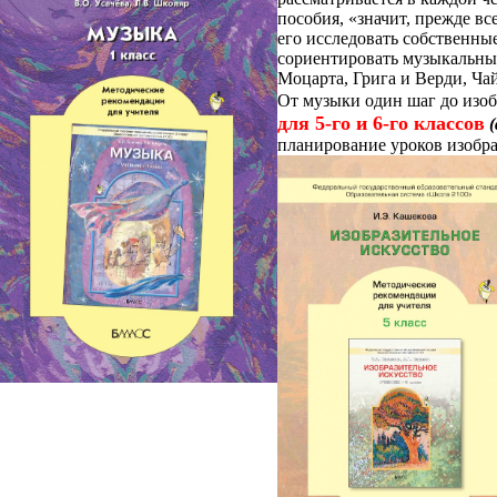
пособия, «значит, прежде вс
его исследовать собственны
сориентировать музыкальных
Моцарта, Грига и Верди, Ч
От музыки один шаг до изоб
для 5-го и 6-го классов
планирование уроков изобра