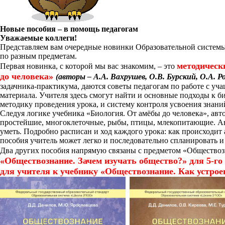
Новые пособия – в помощь педагогам
Уважаемые коллеги!
Представляем вам очередные новинки Образовательной системы 
по разным предметам.
методическ
Первая новинка, с которой мы вас знакомим, – это
до человека»
(авторы – А.А. Вахрушев, О.В. Бурский, О.А. Р
задачника-практикума, даются советы педагогам по работе с у
материала. Учителя здесь смогут найти и основные подходы к б
методику проведения урока, и систему контроля усвоения знани
Следуя логике учебника «Биология. От амёбы до человека», ав
простейшие, многоклеточные, рыбы, птицы, млекопитающие. Авт
уметь. Подробно расписан и ход каждого урока: как происходит
пособия учитель может легко и последовательно спланировать и 
Два других пособия напрямую связаны с предметом «Общество
«Обществознание. Зачем изучать общество?» для 5-го
для учителя к учебнику «Обществознание. Как устрое