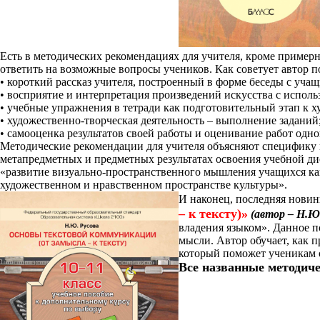
Есть в методических рекомендациях для учителя, кроме пример
ответить на возможные вопросы учеников. Как советует автор п
• короткий рассказ учителя, построенный в форме беседы с уча
• восприятие и интерпретация произведений искусства с исполь
• учебные упражнения в тетради как подготовительный этап к х
• художественно-творческая деятельность – выполнение заданий
• самооценка результатов своей работы и оценивание работ одн
Методические рекомендации для учителя объясняют специфику п
метапредметных и предметных результатах освоения учебной ди
«развитие визуально-пространственного мышления учащихся ка
художественном и нравственном пространстве культуры».
И наконец, последняя новин
– к тексту)»
(автор – Н.Ю
владения языком». Данное п
мысли. Автор обучает, как п
который поможет ученикам 
Все названные методиче