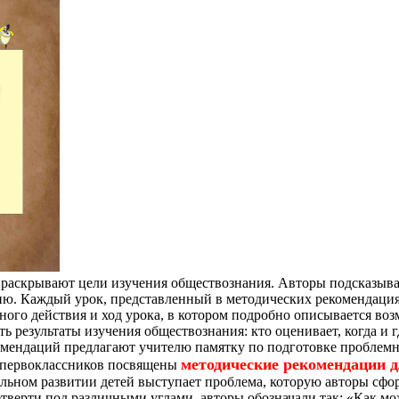
раскрывают цели изучения обществознания. Авторы подсказываю
. Каждый урок, представленный в методических рекомендациях,
го действия и ход урока, в котором подробно описывается возм
 результаты изучения обществознания: кто оценивает, когда и гд
омендаций предлагают учителю памятку по подготовке проблемн
методические рекомендации 
первоклассников посвящены
льном развитии детей выступает проблема, которую авторы сфор
етверти под различными углами, авторы обозначали так: «Как 