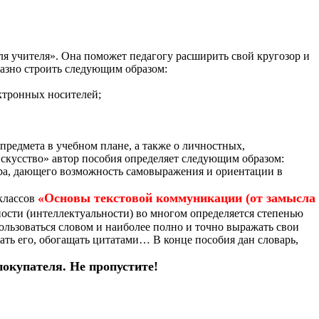
ля учителя». Она поможет педагогу расширить свой кругозор и
разно строить следующим образом:
ектронных носителей;
редмета в учебном плане, а также о личностных,
скусство» автор пособия определяет следующим образом:
ра, дающего возможность самовыражения и ориентации в
«Основы текстовой коммуникации (от замысла
 классов
мности (интеллектуальности) во многом определяется степенью
ользоваться словом и наиболее полно и точно выражать свои
вать его, обогащать цитатами… В конце пособия дан словарь,
покупателя. Не пропустите!