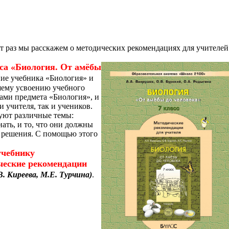
т раз мы расскажем о методических рекомендациях для учителей
сса
«Биология. От амёбы
ние учебника «Биология» и
чшему усвоению учебного
ами предмета «Биология», и
 учителя, так и учеников.
руют различные темы:
ать, и то, что они должны
ск решения. С помощью этого
учебнику
ческие рекомендации
В. Киреева, М.Е. Турчина)
.