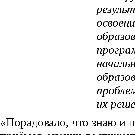
резуль
освоени
образо
програ
началь
образо
пробле
их реше
«Порадовало, что знаю и