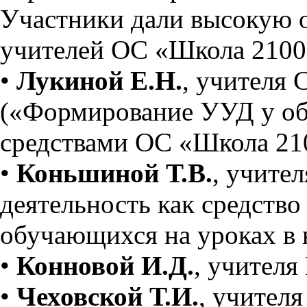
Участники дали высокую 
учителей ОС «Школа 2100
•
Лукиной Е.Н.
, учителя
(«Формирование УУД у о
средствами ОС «Школа 21
•
Коньшиной Т.В.
, учите
деятельность как средств
обучающихся на уроках в 
•
Конновой И.Д.
, учител
•
Чеховской Т.И.
, учител