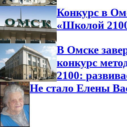
Конкурс в Омс
«Школой 210
В Омске заве
конкурс мето
2100: развива
Не стало Елены В