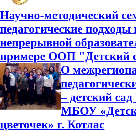
Научно-методический се
педагогические подходы
непрерывной образовате
примере ООП "Детский с
О межрегиона
педагогичес
– детский сад
МБОУ «Детски
цветочек» г. Котлас