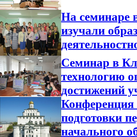
На семинаре 
изучали обра
деятельностн
Семинар в Кл
технологию о
достижений у
Конференция 
подготовки п
начального о