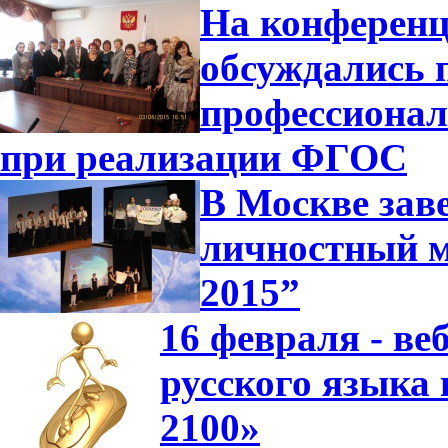
На конференц
обсуждались 
профессионал
при реализации ФГОС
В Москве зав
личностный м
2015”
16 февраля - в
русского языка
2100»