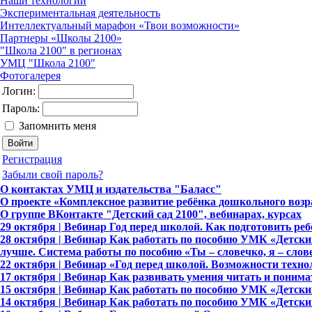
Наши технологии
Экспериментальная деятельность
Интеллектуальный марафон «Твои возможности»
Партнеры «Школы 2100»
"Школа 2100" в регионах
УМЦ "Школа 2100"
Фотогалерея
Логин:
Пароль:
Запомнить меня
Регистрация
Забыли свой пароль?
О контактах УМЦ и издательства "Баласс"
О проекте «Комплексное развитие ребёнка дошкольного возр
О группе ВКонтакте "Детский сад 2100", вебинарах, курсах
29 октября | Вебинар Год перед школой. Как подготовить ре
28 октября | Вебинар Как работать по пособию УМК «Детский 
лучше. Система работы по пособию «Ты – словечко, я – слов
22 октября | Вебинар «Год перед школой. Возможности тех
17 октября | Вебинар Как развивать умения читать и понимат
15 октября | Вебинар Как работать по пособию УМК «Детский 
14 октября | Вебинар Как работать по пособию УМК «Детский 