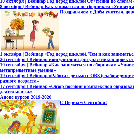
10 октября | Вебинар Год перед школой От чтения по слога
8 октября | Вебинар Как заниматься по сборникам «Универ
Поздравляем с Днём учителя, дор
1 октября | Вебинар «Год перед школой. Чем и как занимать
26 сентября | Вебинар-консультация для участников проект
19 сентября | Вебинар «Как заниматься по сборникам «Уни
метапредметные умения»
19 сентября | Вебинар «Работа с детьми с ОВЗ (слабовидящ
разного возраста»
17 сентября | Вебинар «Обзор пособий комплексной образов
деятельности.»
Анонс курсов 2019-2020
С Первым Сентября!