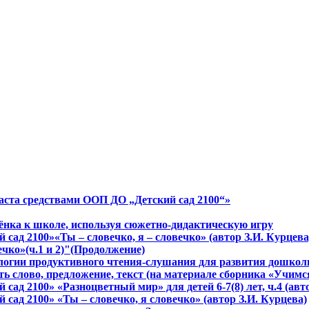
аста средствами ООП ДО „Детский сад 2100“»
бёнка к школе, используя сюжетно-дидактическую игру
сад 2100»«Ты – словечко, я – словечко» (автор З.И. Курцева
ечко»(ч.1 и 2)"(Продолжение)
нологии продуктивного чтения-слушания для развития дошко
ь слово, предложение, текст (на материале сборника «Учимся
сад 2100» «Разноцветный мир» для детей 6-7(8) лет, ч.4 (ав
сад 2100» «Ты – словечко, я словечко» (автор З.И. Курцева)