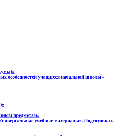
кумы)»
тных особенностей учащихся начальной школы»
)»
разным предметам»
 «Универсальные учебные материалы». Подготовка к