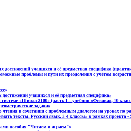
ых достижений учащихся и её предметная специфика (практи
Возможные проблемы и пути их преодоления с учётом возрас
ссе»
х достижений учащихся и её предметная специфика»
 системе «Школа 2100» (часть 1—учебник «Физика», 10 класс
реометрические задачи»
о чтения в сочетании с проблемным диалогом на уроках по 
имать тексты. Русский язык. 3-4 классы» в рамках проекта
твами пособия "Читаем и играем"»