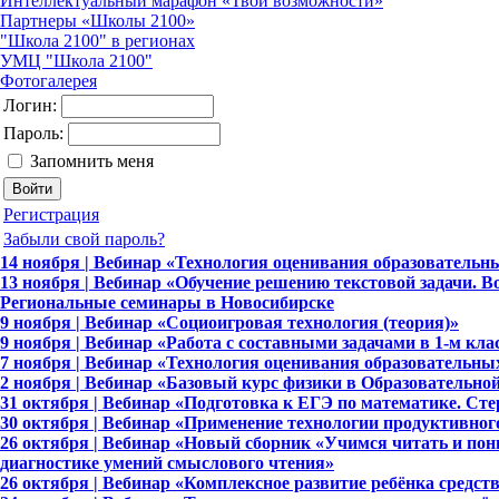
Интеллектуальный марафон «Твои возможности»
Партнеры «Школы 2100»
"Школа 2100" в регионах
УМЦ "Школа 2100"
Фотогалерея
Логин:
Пароль:
Запомнить меня
Регистрация
Забыли свой пароль?
14 ноября | Вебинар «Технология оценивания образовательн
13 ноября | Вебинар «Обучение решению текстовой задачи. 
Региональные семинары в Новосибирске
9 ноября | Вебинар «Социоигровая технология (теория)»
9 ноября | Вебинар «Работа с составными задачами в 1-м кла
7 ноября | Вебинар «Технология оценивания образовательны
2 ноября | Вебинар «Базовый курс физики в Образовательной
31 октября | Вебинар «Подготовка к ЕГЭ по математике. Сте
30 октября | Вебинар «Применение технологии продуктивног
26 октября | Вебинар «Новый сборник «Учимся читать и пон
диагностике умений смыслового чтения»
26 октября | Вебинар «Комплексное развитие ребёнка средс