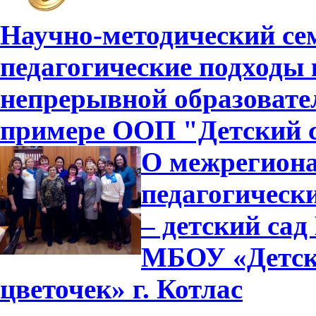
Научно-методический се
педагогические подходы
непрерывной образовате
примере ООП "Детский с
О межрегиона
педагогичес
– детский сад
МБОУ «Детски
цветочек» г. Котлас