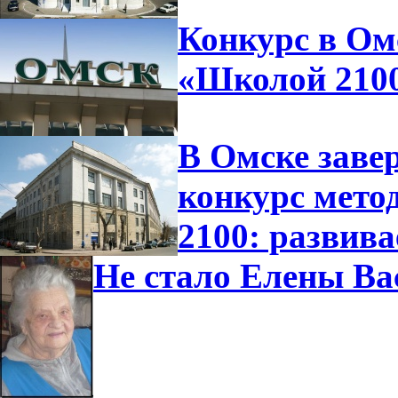
Конкурс в Омс
«Школой 210
В Омске заве
конкурс мето
2100: развива
Не стало Елены В