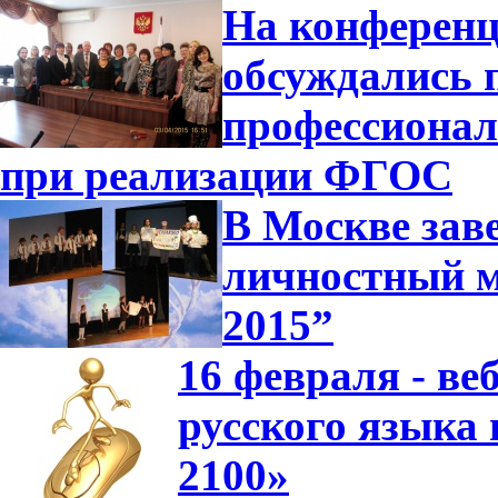
На конференц
обсуждались 
профессионал
при реализации ФГОС
В Москве зав
личностный м
2015”
16 февраля - в
русского языка
2100»