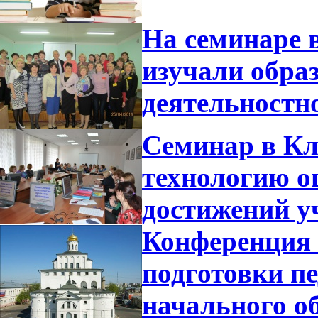
На семинаре 
изучали обра
деятельностн
Семинар в Кл
технологию о
достижений у
Конференция 
подготовки п
начального о