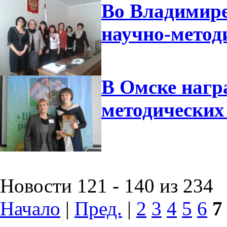
Во Владимире
научно-метод
В Омске нагр
методических
Новости 121 - 140 из 234
Начало
|
Пред.
|
2
3
4
5
6
7