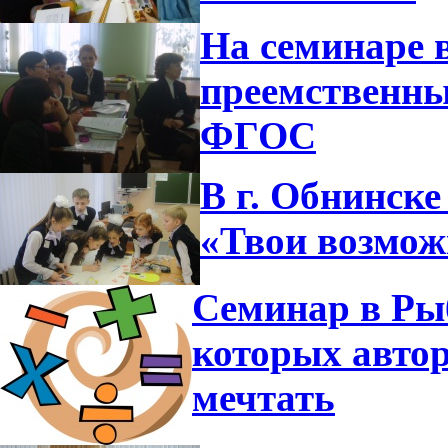
На семинаре 
преемственны
ФГОС
В г. Обнинск
«Твои возмож
Семинар в Рыб
которых авто
мечтать