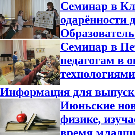
Семинар в Кл
одарённости 
Образователь
Семинар в Пе
педагогам в 
технологиями
Информация для выпуск
Июньские нов
физике, изуча
время младш