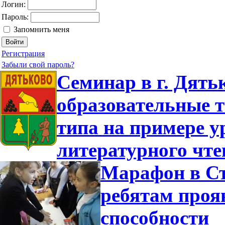
Логин:
Пароль:
Запомнить меня
Регистрация
Забыли свой пароль?
Семинар в г. Дять
образовательные т
типа на примере у
литературного чт
Марафон в Ст
ребятам проя
способности