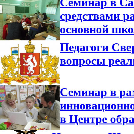
Семинар в Са
средствами р
основной шко
Педагоги Све
вопросы реа
Семинар в ра
инновационно
в Центре обр