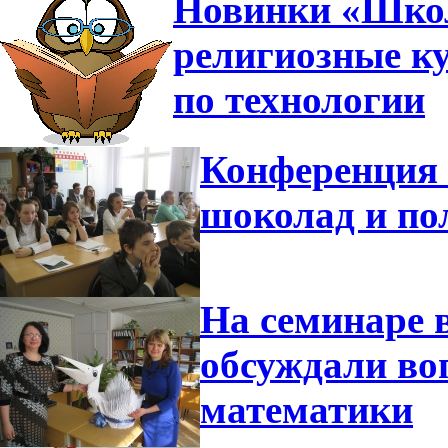
Новинки «Шко
религиозные к
по технологии
Конференция 
шоколад и п
На семинаре 
обсуждали во
математики