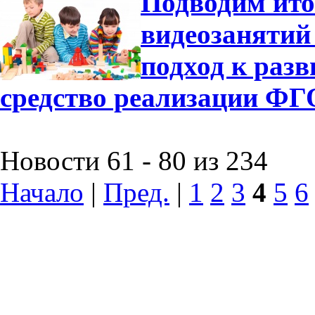
Подводим ито
видеозанятий
подход к раз
средство реализации Ф
Новости 61 - 80 из 234
Начало
|
Пред.
|
1
2
3
4
5
6