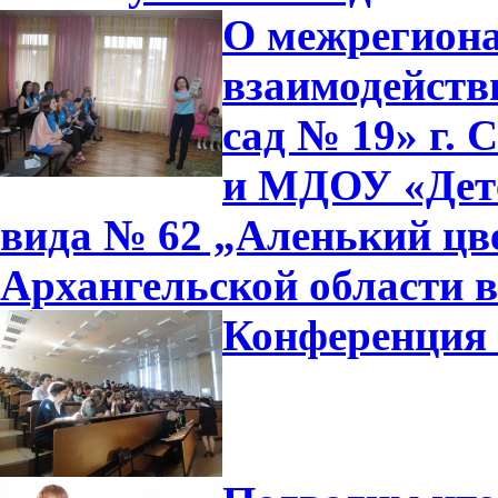
О межрегиона
взаимодейст
сад № 19» г.
и МДОУ «Дет
вида № 62 „Аленький цве
Архангельской области в 
Конференция