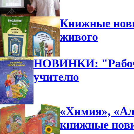
Книжные нови
живого
НОВИНКИ: "Рабоч
учителю
«Химия», «Ал
книжные нови