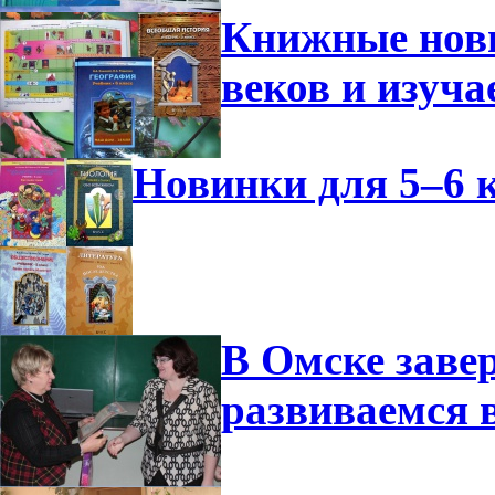
Книжные нови
веков и изуч
Новинки для 5–6 к
В Омске заве
развиваемся 