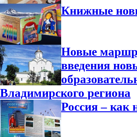
Книжные нови
Новые маршру
введения но
образователь
Владимирского региона
Россия – как 