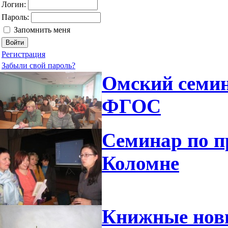
Логин:
Пароль:
Запомнить меня
Регистрация
Забыли свой пароль?
Омский семин
ФГОС
Семинар по п
Коломне
Книжные нови