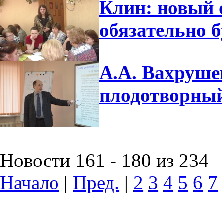
Клин: новый 
обязательно б
А.А. Вахруше
плодотворный
Новости 161 - 180 из 234
Начало
|
Пред.
|
2
3
4
5
6
7