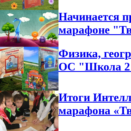
Начинается п
марафоне "Тв
Физика, геог
ОС "Школа 2
Итоги Интелл
марафона «Тв