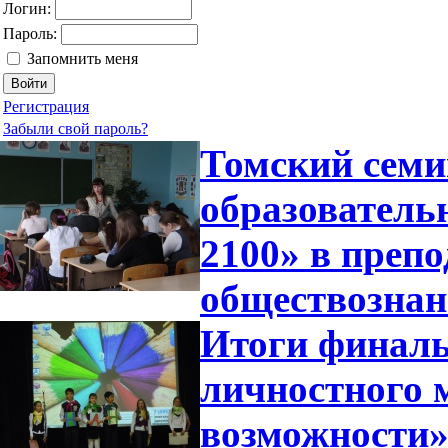
Логин:
Пароль:
Запомнить меня
Регистрация
Забыли свой пароль?
Томский семи
образователь
2100» в преп
обществозна
Итоги финаль
личностного 
возможности»