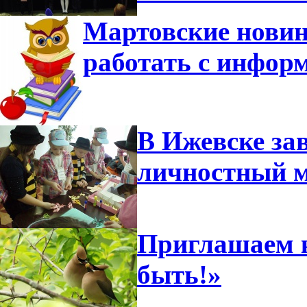
Мартовские новин
работать с инфор
В Ижевске за
личностный м
Приглашаем к
быть!»