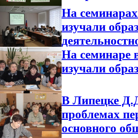
На семинарах
изучали обра
деятельностн
На семинаре 
изучали обра
В Липецке Д.
проблемах пе
основного об