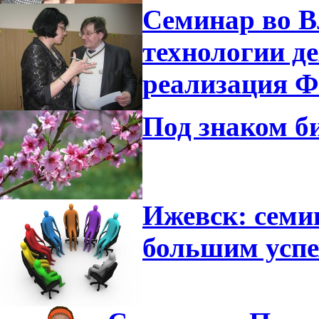
Семинар во В
технологии де
реализация 
Под знаком б
Ижевск: семи
большим усп