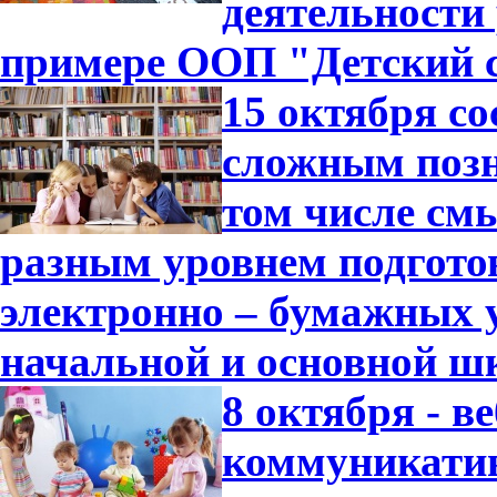
деятельности
примере ООП "Детский с
15 октября с
сложным позн
том числе см
разным уровнем подгото
электронно – бумажных 
начальной и основной ш
8 октября - 
коммуникатив