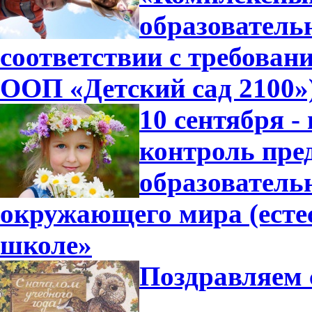
образователь
соответствии с требова
ООП «Детский сад 2100»
10 сентября -
контроль пре
образователь
окружающего мира (есте
школе»
Поздравляем 