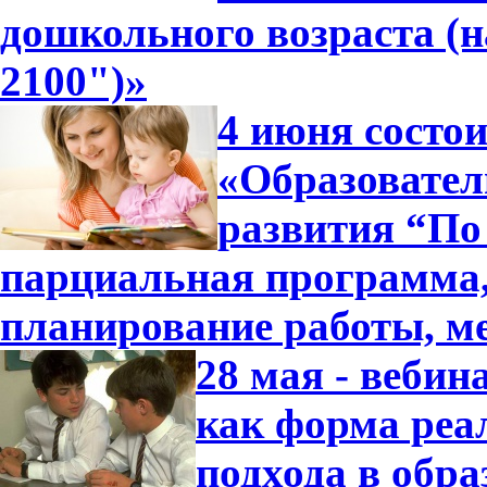
дошкольного возраста (
2100")»
4 июня состо
«Образовател
развития “По 
парциальная программа
планирование работы, м
28 мая - вебин
как форма реа
подхода в обра