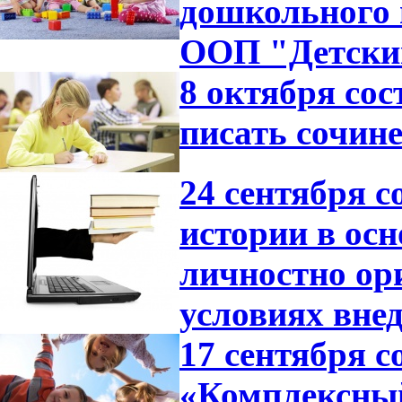
дошкольного 
ООП "Детский
8 октября со
писать сочине
24 сентября с
истории в ос
личностно ор
условиях вне
17 сентября с
«Комплексный