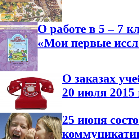
О работе в 5 – 7 
«Мои первые иссл
О заказах уче
20 июля 2015 
25 июня сост
коммуникатив