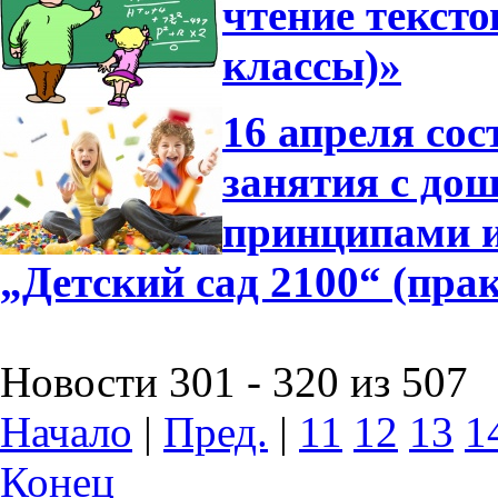
чтение тексто
классы)»
16 апреля сос
занятия с до
принципами 
„Детский сад 2100“ (пра
Новости 301 - 320 из 507
Начало
|
Пред.
|
11
12
13
1
Конец