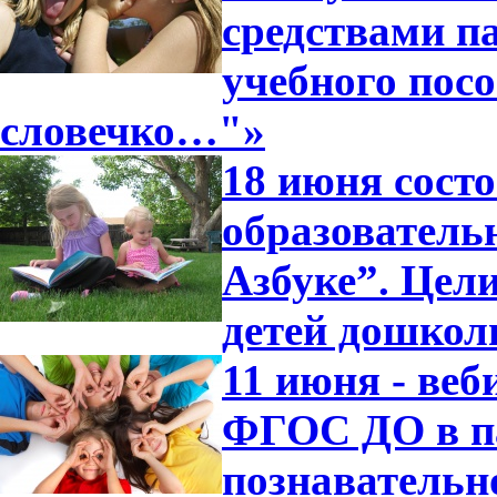
средствами п
учебного посо
словечко…"»
18 июня сост
образователь
Азбуке”. Цели
детей дошкол
11 июня - ве
ФГОС ДО в п
познавательн