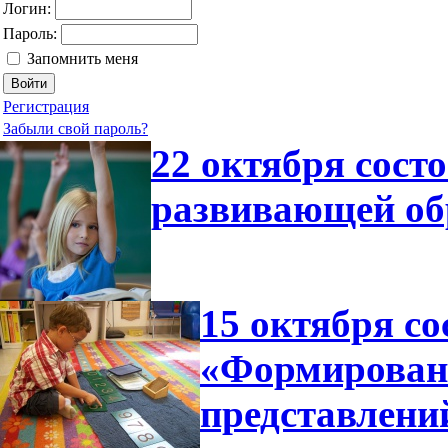
Логин:
Пароль:
Запомнить меня
Регистрация
Забыли свой пароль?
22 октября сост
развивающей об
15 октября со
«Формирован
представлени