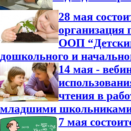
28 мая состо
организация 
ООП “Детский
дошкольного и начально
14 мая - веб
использовани
чтения в раб
младшими школьниками
7 мая состои