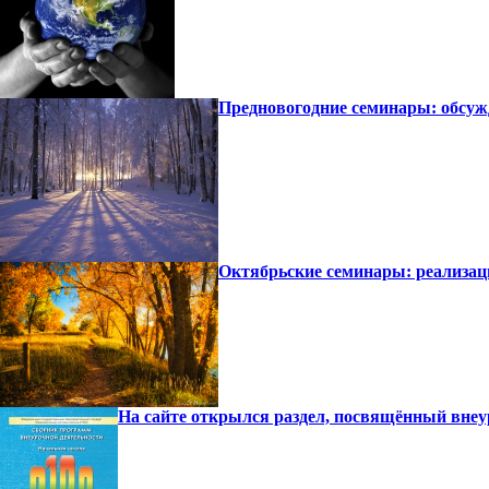
Предновогодние семинары: обсуж
Октябрьские семинары: реализац
На сайте открылся раздел, посвящённый внеу