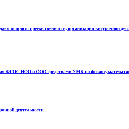
даем вопросы преемственности, организации внеурочной дея
ия ФГОС НОО и ООО средствами УМК по физике, математике,
рочной деятельности