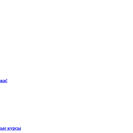
ки!
ные курсы