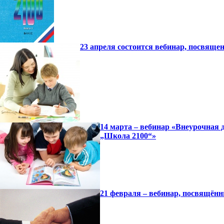
23 апреля состоится вебинар, посвящ
14 марта – вебинар «Внеурочная 
„Школа 2100“»
21 февраля – вебинар, посвящён