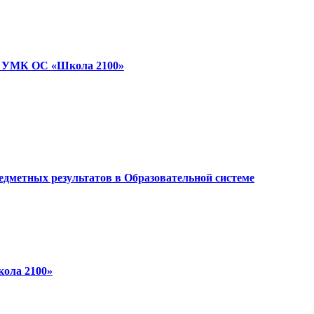
ми УМК ОС «Школа 2100»
едметных результатов в Образовательной системе
кола 2100»