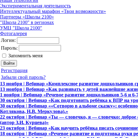
Наши технологии
Экспериментальная деятельность
Интеллектуальный марафон «Твои возможности»
Партнеры «Школы 2100»
"Школа 2100" в регионах
УМЦ "Школа 2100"
Фотогалерея
Логин:
Пароль:
Запомнить меня
Регистрация
Забыли свой пароль?
13 ноября | Вебинар «Комплексное развитие дошкольников сред
13 ноября | Вебинар «Как развивать у детей важнейшие жизн
1 ноября | Вебинар «Речевое развитие дошкольников 5-6 и 6-7 
30 октября | Вебинар «Как подготовить ребёнка к ВПР на ур
30 октября | Вебинар ««Сотворю в альбоме сказку»: особеннос
Котлякова, Н.В. Меркулова).»
22 октября | Вебинар «Ты — словечко, я — словечко: доброе 
(автор З.И. Курцева)»
23 октября | Вебинар «Как научить ребёнка писать сочинение
18 октября | Вебинар «Речевое развитие и подготовка руки