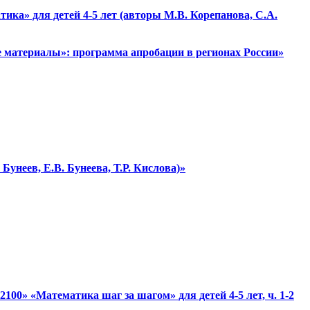
ика» для детей 4-5 лет (авторы М.В. Корепанова, С.А.
е материалы»: программа апробации в регионах России»
Бунеев, Е.В. Бунеева, Т.Р. Кислова)»
100» «Математика шаг за шагом» для детей 4-5 лет, ч. 1-2