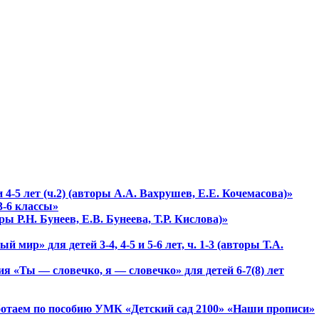
 4-5 лет (ч.2) (авторы А.А. Вахрушев, Е.Е. Кочемасова)»
3-6 классы»
ры Р.Н. Бунеев, Е.В. Бунеева, Т.Р. Кислова)»
ир» для детей 3-4, 4-5 и 5-6 лет, ч. 1-3 (авторы Т.А.
ия «Ты — словечко, я — словечко» для детей 6-7(8) лет
работаем по пособию УМК «Детский сад 2100» «Наши прописи»