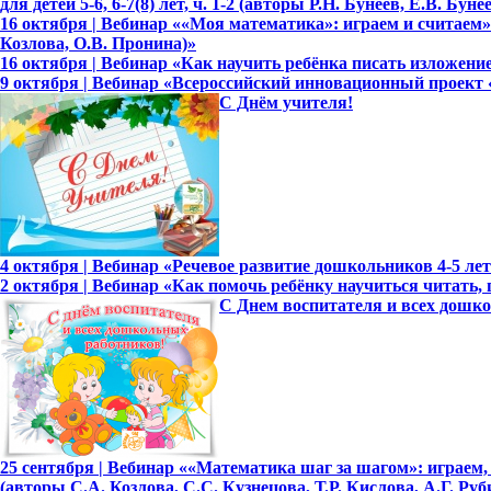
для детей 5-6, 6-7(8) лет, ч. 1-2 (авторы Р.Н. Бунеев, Е.В. Бун
16 октября | Вебинар ««Моя математика»: играем и считаем»
Козлова, О.В. Пронина)»
16 октября | Вебинар «Как научить ребёнка писать изложение
9 октября | Вебинар «Всероссийский инновационный проект
С Днём учителя!
4 октября | Вебинар «Речевое развитие дошкольников 4-5 лет с
2 октября | Вебинар «Как помочь ребёнку научиться читать, 
С Днем воспитателя и всех дошк
25 сентября | Вебинар ««Математика шаг за шагом»: играем, 
(авторы С.А. Козлова, С.С. Кузнецова, Т.Р. Кислова, А.Г. Руб