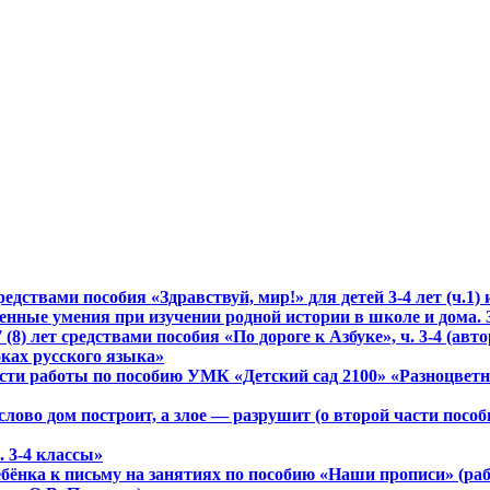
ствами пособия «Здравствуй, мир!» для детей 3-4 лет (ч.1) и
енные умения при изучении родной истории в школе и дома. 
(8) лет средствами пособия «По дороге к Азбуке», ч. 3-4 (авто
оках русского языка»
ти работы по пособию УМК «Детский сад 2100» «Разноцветный м
слово дом построит, а злое — разрушит (о второй части пособ
. 3-4 классы»
 ребёнка к письму на занятиях по пособию «Наши прописи» (