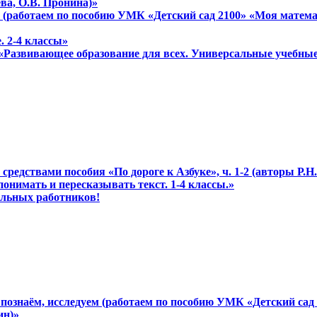
еева, О.В. Пронина)»
 (работаем по пособию УМК «Детский сад 2100» «Моя математ
. 2-4 классы»
 «Развивающее образование для всех. Универсальные учебны
редствами пособия «По дороге к Азбуке», ч. 1-2 (авторы Р.Н. 
понимать и пересказывать текст. 1-4 классы.»
ольных работников!
познаём, исследуем (работаем по пособию УМК «Детский сад 2
ин)»