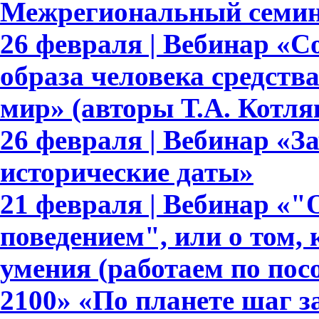
Межрегиональный семин
26 февраля | Вебинар «
образа человека средст
мир» (авторы Т.А. Котляк
26 февраля | Вебинар «З
исторические даты»
21 февраля | Вебинар «
поведением", или о том,
умения (работаем по по
2100» «По планете шаг з