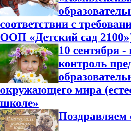
образователь
соответствии с требова
ООП «Детский сад 2100»
10 сентября -
контроль пре
образователь
окружающего мира (есте
школе»
Поздравляем 