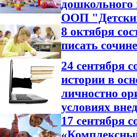
дошкольного 
ООП "Детский
8 октября со
писать сочине
24 сентября с
истории в ос
личностно ор
условиях вне
17 сентября с
«Комплексный