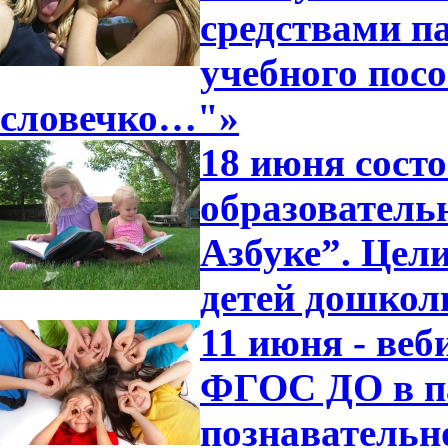
средствами п
учебного посо
словечко…"»
18 июня сост
образователь
Азбуке”. Цели
детей дошкол
11 июня - ве
ФГОС ДО в п
познавательн