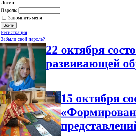
Логин:
Пароль:
Запомнить меня
Регистрация
Забыли свой пароль?
22 октября сост
развивающей об
15 октября со
«Формирован
представлени