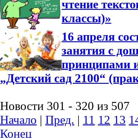
чтение тексто
классы)»
16 апреля сос
занятия с до
принципами 
„Детский сад 2100“ (пра
Новости 301 - 320 из 507
Начало
|
Пред.
|
11
12
13
1
Конец