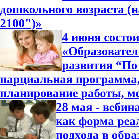
дошкольного возраста (
2100")»
4 июня состо
«Образовател
развития “По 
парциальная программа
планирование работы, м
28 мая - вебин
как форма реа
подхода в обра