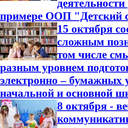
деятельности
примере ООП "Детский с
15 октября с
сложным позн
том числе см
разным уровнем подгото
электронно – бумажных 
начальной и основной ш
8 октября - 
коммуникатив