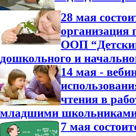
28 мая состо
организация 
ООП “Детский
дошкольного и начально
14 мая - веб
использовани
чтения в раб
младшими школьниками
7 мая состои